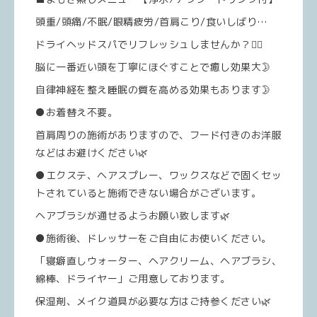
頭重/頭痛/不眠/眼精疲労/首肩こり/食いしばり…
ドライヘッドスパでリフレッシュしませんか？💆‍♀️
脳に一番近い頭を丁寧にほぐすことで癒し効果大🌛
自律神経を整え睡眠の質を高める効果もあります🌛
●お着替え不要。
首肩周りの施術がありますので、フード付きのお洋服
などはお避けください🌿
●エクステ、ヘアスプレー、ワックスなどで固くセッ
トされていると施術できない場合がございます。
ヘアブラシが通せるようお願い致します🌿
●施術後、ドレッサーをご自由にお使いください。
「寝癖直しウォーター、ヘアクリーム、ヘアブラシ、
綿棒、ドライヤー」ご用意しております。
保湿剤、メイク道具が必要な方はご持参ください🌿