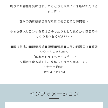
周りのお客様を気にせず、おひとりで気楽にご来店いただける
ように‥
誰かの為に頑張るあなたにこそまどろむ時間を‥
小さな個人サロンならではのゆったりとした柔らかな空間でゆ
っくりお休みください＊*
■眠りが浅い■眼精疲労■頭重■頭痛■つらい首肩こり■頑張
りやさんのあなたへ
「眠れるドライヘッドスパ」で
＼緊張をゆるめて心も身体もすっきりかるーく／
～完全予約制～
男性はご紹介制
インフォメーション