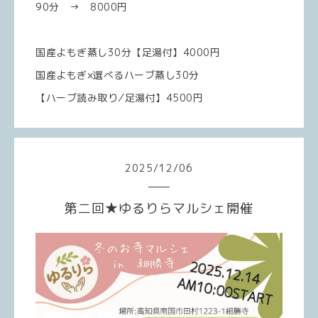
90分 → 8000円
国産よもぎ蒸し30分【足湯付】4000円
国産よもぎ×選べるハーブ蒸し30分
【ハーブ読み取り⁄足湯付】4500円
2025
/
12
/
06
第二回★ゆるりらマルシェ開催