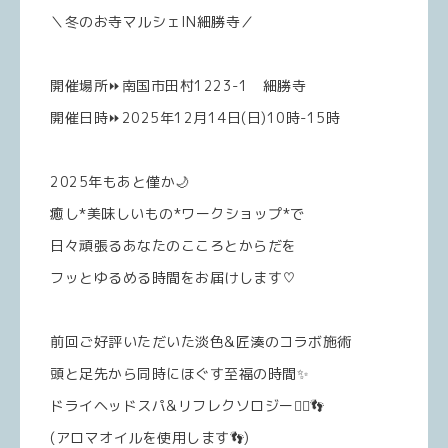
＼冬のお寺マルシェIN細勝寺／
開催場所⏩南国市田村1223-1 細勝寺
開催日時⏩2025年12月14日(日)10時-15時
2025年もあと僅か🌙
癒し*美味しいもの*ワークショップ*で
日々頑張るあなたのこころとからだを
フッとゆるめる時間をお届けします♡
前回ご好評いただいた淡色&匠湊のコラボ施術
頭と足先から同時にほぐす至福の時間✨
ドライヘッドスパ&リフレクソロジー💆‍♀️👣
(アロマオイルを使用します👣)