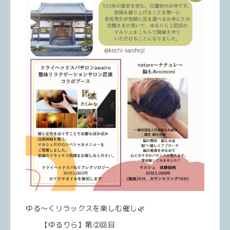
ゆる～くリラックスを楽しむ催し🌿
【ゆるりら】第②回目