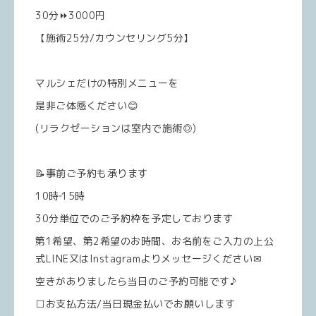
30分⏩3000円
【施術25分/カウンセリング5分】
マルシェだけの特別メニューを
是非ご体感ください😊
(リラクゼーションは室内で施術◎)
📝事前ご予約も承ります
10時‐15時
30分単位でのご予約枠を予定しております
第1希望、第2希望のお時間、お名前をご入力の上公
式LINE又はInstagramよりメッセージください✉
空きがありましたら当日のご予約可能です♪
□お支払方法/当日現金払いでお願いします