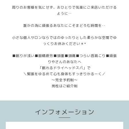
周りのお客様を気にせず、おひとりで気楽にご来店いただける
ように‥
誰かの為に頑張るあなたにこそまどろむ時間を‥
小さな個人サロンならではのゆったりとした柔らかな空間でゆ
っくりお休みください＊*
■眠りが浅い■眼精疲労■頭重■頭痛■つらい首肩こり■頑張
りやさんのあなたへ
「眠れるドライヘッドスパ」で
＼緊張をゆるめて心も身体もすっきりかるーく／
～完全予約制～
男性はご紹介制
インフォメーション